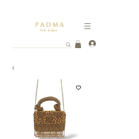
Ganate un 5% de descuento pagando por transferencia vía
WhatsApp al
3112261753
. Tus envios toman entre 3 a 8 días hábiles en llegar a destino.