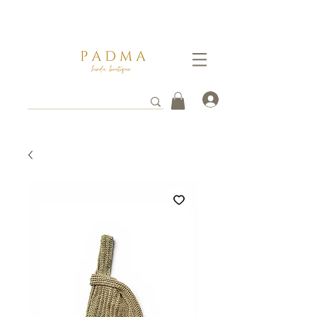
Ganate un 5% de descuento pagando por transferencia vía
WhatsApp al
3112261753
. Tus envios toman entre 3 a 8 días hábiles en llegar a destino.