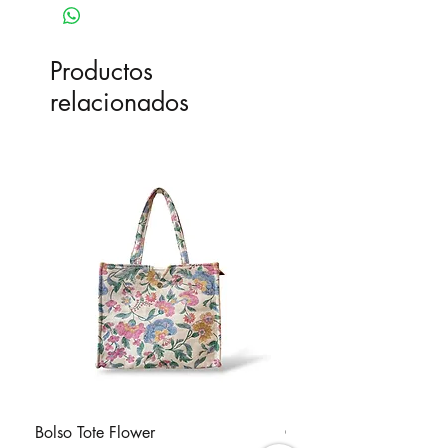
Productos
relacionados
Bolso Tote Flower
Cartera Mochila Mostaci