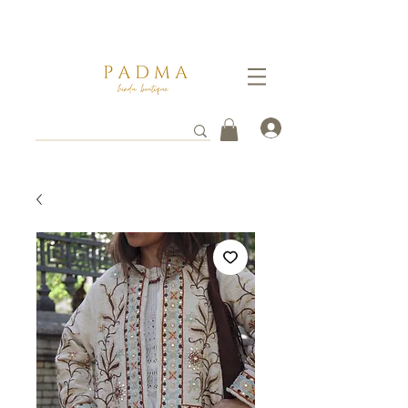
Ganate un 5% de descuento pagando por transferencia vía
WhatsApp al
3112261753
. Tus envios toman entre 3 a 8 días hábiles en llegar a destino.