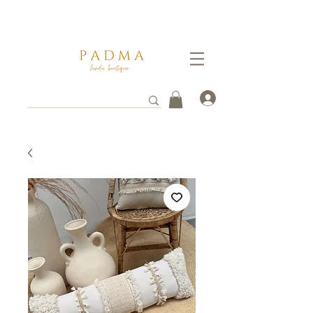
Ganate un 5% de descuento pagando por transferencia vía
WhatsApp al
3112261753
. Tus envios toman entre 3 a 8 días hábiles en llegar a destino.