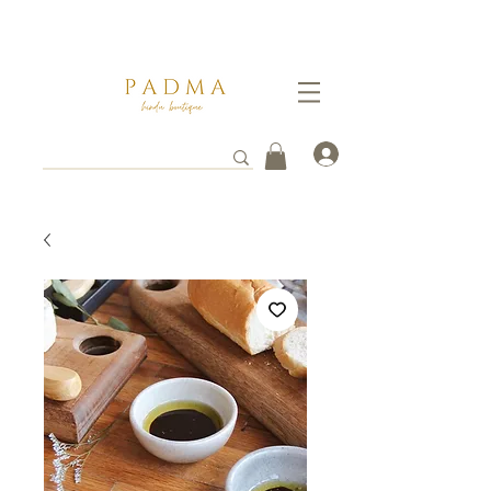
Ganate un 5% de descuento pagando por transferencia vía
WhatsApp al
3112261753
. Tus envios toman entre 3 a 8 días hábiles en llegar a destino.