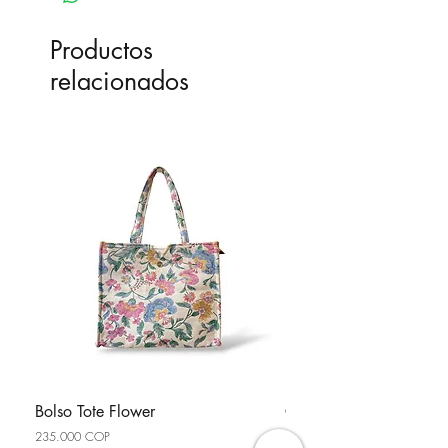
Productos
relacionados
Bolso Tote Flower
Cartera Mochila Mostaci
Precio
Precio
235.000 COP
295.000 COP