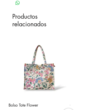
Productos
relacionados
Bolso Tote Flower
Cartera Mochila Mostaci