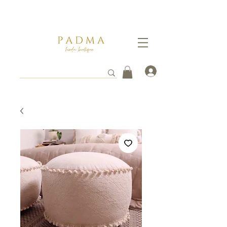
Ganate un 5% de descuento pagando por transferencia vía
WhatsApp al
3112261753
. Tus envios toman entre 3 a 8 días hábiles en llegar a destino.