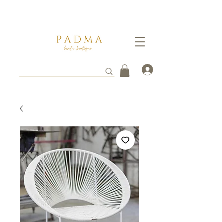
Ganate un 5% de descuento pagando por transferencia vía
WhatsApp al
3112261753
. Tus envios toman entre 3 a 8 días hábiles en llegar a destino.