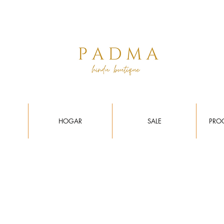
 por transferencia vía
WhatsApp al 3112261753
. Tus envios toman ent
HOGAR
SALE
PRO