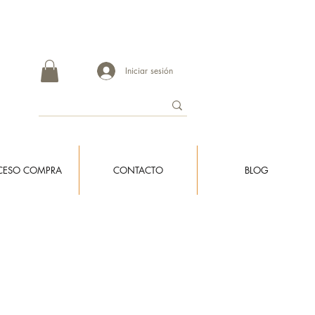
re 3 a 8 días hábiles en llegar a destino.
Iniciar sesión
CESO COMPRA
CONTACTO
BLOG