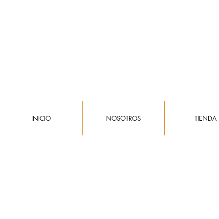
Ganate un 5% de descuento pagando
INICIO
NOSOTROS
TIENDA