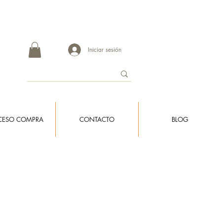
re 3 a 8 días hábiles en llegar a destino.
Iniciar sesión
CESO COMPRA
CONTACTO
BLOG