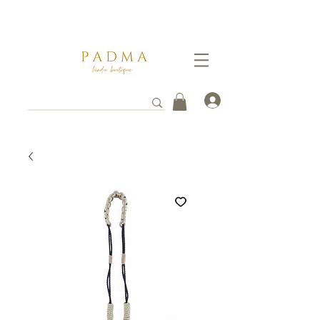
Ganate un 5% de descuento pagando por transferencia vía
WhatsApp al
3112261753
. Tus envios toman entre 3 a 8 días hábiles en llegar a destino.